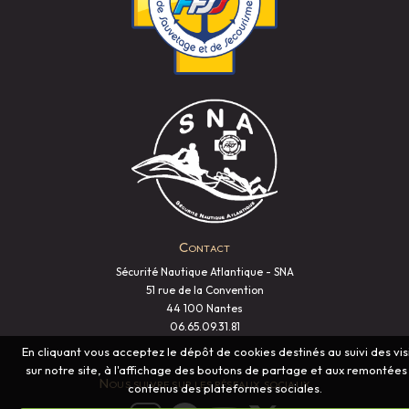
Contact
Sécurité Nautique Atlantique - SNA
51 rue de la Convention
44 100 Nantes
06.65.09.31.81
En cliquant vous acceptez le dépôt de cookies destinés au suivi des vis
sur notre site, à l'affichage des boutons de partage et aux remontées
Nous suivre sur les réseaux sociaux
contenus des plateformes sociales.