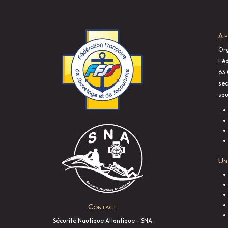
A 
Org
Féd
63.
sec
sau
Un
Contact
Sécurité Nautique Atlantique - SNA