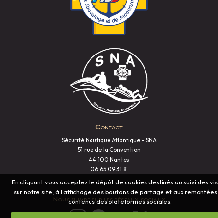
Contact
Sécurité Nautique Atlantique - SNA
51 rue de la Convention
44 100 Nantes
06.65.09.31.81
En cliquant vous acceptez le dépôt de cookies destinés au suivi des vis
sur notre site, à l'affichage des boutons de partage et aux remontées
Nous suivre sur les réseaux sociaux
contenus des plateformes sociales.