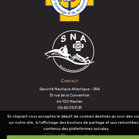
Contact
Sécurité Nautique Atlantique - SNA
51 rue de la Convention
44 100 Nantes
06.65.09.31.81
En cliquant vous acceptez le dépôt de cookies destinés au suivi des vis
sur notre site, à l'affichage des boutons de partage et aux remontées
Nous suivre sur les réseaux sociaux
contenus des plateformes sociales.