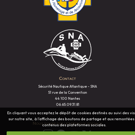
Contact
Sécurité Nautique Atlantique - SNA
51 rue de la Convention
44 100 Nantes
06.65.09.31.81
En cliquant vous acceptez le dépôt de cookies destinés au suivi des vis
sur notre site, à l'affichage des boutons de partage et aux remontées
Nous suivre sur les réseaux sociaux
contenus des plateformes sociales.