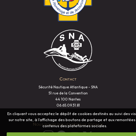
Contact
Sécurité Nautique Atlantique - SNA
51 rue de la Convention
44 100 Nantes
06.65.09.31.81
En cliquant vous acceptez le dépôt de cookies destinés au suivi des vis
sur notre site, à l'affichage des boutons de partage et aux remontées
Nous suivre sur les réseaux sociaux
contenus des plateformes sociales.