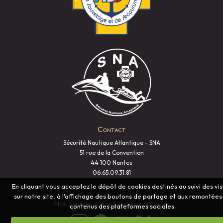
Contact
Sécurité Nautique Atlantique - SNA
51 rue de la Convention
44 100 Nantes
06.65.09.31.81
En cliquant vous acceptez le dépôt de cookies destinés au suivi des vis
sur notre site, à l'affichage des boutons de partage et aux remontées
Nous suivre sur les réseaux sociaux
contenus des plateformes sociales.