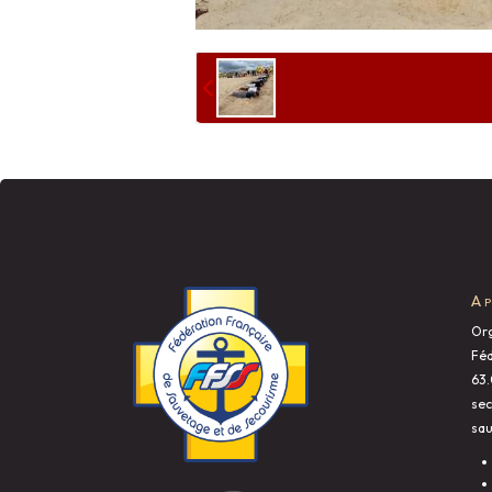
A 
Org
Féd
63.
sec
sau